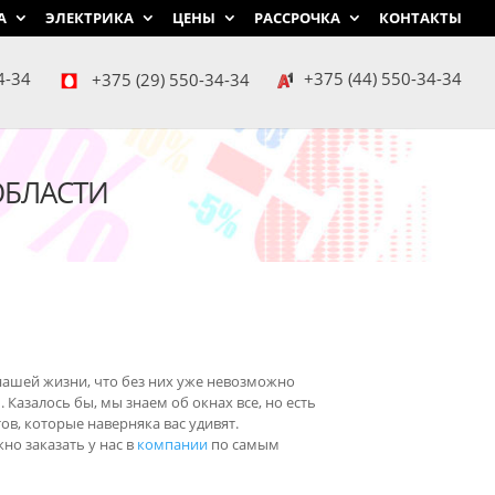
А
ЭЛЕКТРИКА
ЦЕНЫ
РАССРОЧКА
КОНТАКТЫ
4-34
+375 (29) 550-34-34
+375 (44) 550-34-34
ОБЛАСТИ
нашей жизни, что без них уже невозможно
Казалось бы, мы знаем об окнах все, но есть
в, которые наверняка вас удивят.
о заказать у нас в
компании
по самым