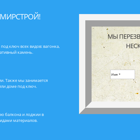
ЮМИРСТРОЙ!
МЫ ПЕРЕЗ
НЕС
под ключ всех видов: вагонка,
ративный камень.
ии. Также мы занимается
или доме под ключ.
ию балкона и лоджии в
видами материалов.