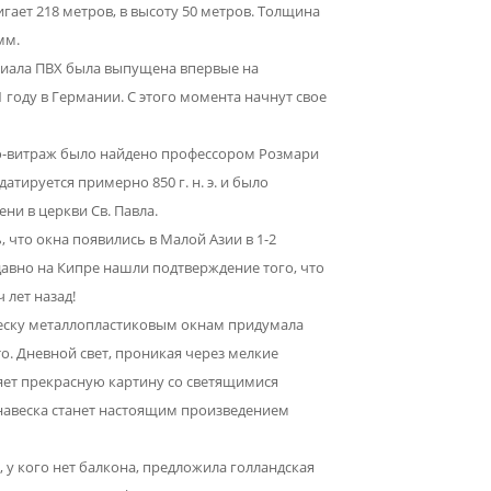
гает 218 метров, в высоту 50 метров. Толщина
мм.
риала ПВХ была выпущена впервые на
 году в Германии. С этого момента начнут свое
ло-витраж было найдено профессором Розмари
атируется примерно 850 г. н. э. и было
ени в церкви Св. Павла.
 что окна появились в Малой Азии в 1-2
к давно на Кипре нашли подтверждение того, что
 лет назад!
еску металлопластиковым окнам придумала
о. Дневной свет, проникая через мелкие
ляет прекрасную картину со светящимися
навеска станет настоящим произведением
 у кого нет балкона, предложила голландская