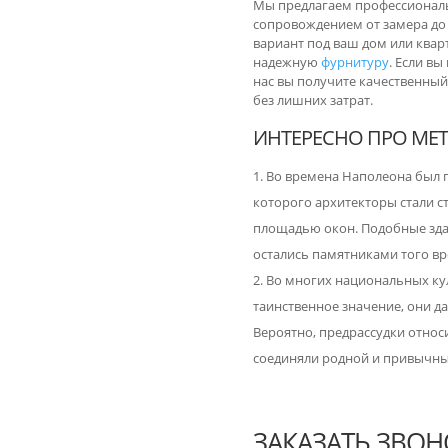
Мы предлагаем профессиональ
сопровождением от замера д
вариант под ваш дом или квар
надежную
фурнитуру
. Если в
нас вы получите качественный
без лишних затрат.
ИНТЕРЕСНО ПРО МЕ
Во времена Наполеона был п
которого архитекторы стали 
площадью окон. Подобные зда
остались памятниками того в
Во многих национальных ку
таинственное значение, они 
Вероятно, предрассудки относи
соединяли родной и привычн
ЗАКАЗАТЬ ЗВОН