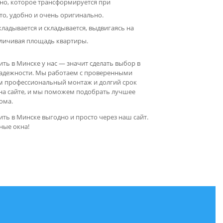
но, которое трансформируется при
то, удобно и очень оригинально.
ладывается и складывается, выдвигаясь на
личивая площадь квартиры.
ть в Минске у нас — значит сделать выбор в
 надежности. Мы работаем с проверенными
м профессиональный монтаж и долгий срок
 на сайте, и мы поможем подобрать лучшее
ома.
ть в Минске выгодно и просто через наш сайт.
ные окна!