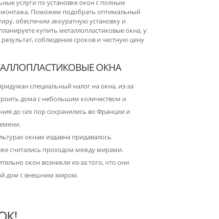
ные услуги по установке окон с полным
о монтажа. Поможем подобрать оптимальный
тиру, обеспечим аккуратную установку и
ы планируете купить металлопластиковые окна, у
 результат, соблюдение сроков и честную цену
ТАЛЛОПЛАСТИКОВЫЕ ОКНА
ридуман специальный налог на окна, из-за
строить дома с небольшим количеством и
ния до сих пор сохранились во Франции и
ремени.
льтурах окнам издавна придавалось
даже считались проходом между мирами.
тельно окон возникли из-за того, что они
ый дом с внешним миром.
ОК!