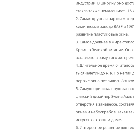
индустрии. В ширину оно дости
стекла также немаленькая- 15 
Самая крупная партия мате
химическом заводе BASF в 1931
развитие пластиковые окна.
Самое древнее в мире стек
Крэмп в Великобритании. Оно д
вставлено в раму того же врем
Длительное время считалось,
тысячелетии до н. э. Но не та
первые окна появились 8 тысяч
Самую оригинальную занав
финский дизайнер Элина Аальт
отверстия в занавеске, состав
окнами небоскребов. Такая за
искусства в вашем доме.
Интересное решение для тех,