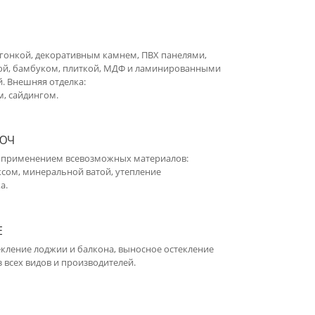
агонкой, декоративным камнем, ПВХ панелями,
ой, бамбуком, плиткой, МДФ и ламинированными
. Внешняя отделка:
, сайдингом.
ЛЮЧ
 с применением всевозможных материалов:
сом, минеральной ватой, утепление
а.
Е
екление лоджии и балкона, выносное остекление
з всех видов и производителей.