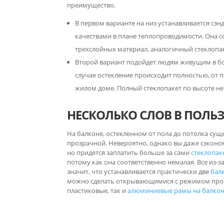
преимущество.
В первом варианте на низ устанавливается сэ
качествами в плане теплопроводимости. Она с
трехслойных материал, аналогичный стеклопак
Второй вариант подойдет людям живущим в бо
случае остекление происходит полностью, от п
жилом доме. Полный стеклопакет по высоте не
НЕСКОЛЬКО СЛОВ В ПОЛЬЗ
На балконе, остекленном от пола до потолка суще
прозрачной. Невероятно, однако вы даже сэконом
но придется заплатить больше за сами
стеклопак
потому как она соответственно немалая. Все из-за
значит, что устанавливается практически две
бал
можно сделать открывающимися с режимом прове
пластиковые, так и
алюминиевые рамы на балко