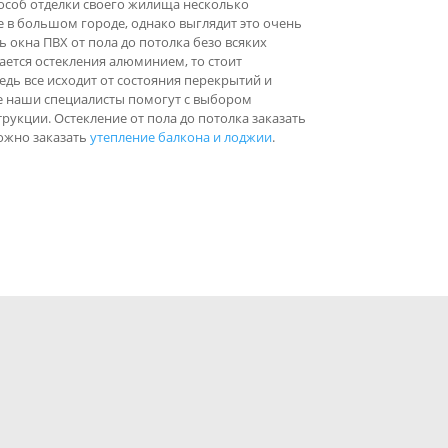
особ отделки своего жилища несколько
е в большом городе, однако выглядит это очень
 окна ПВХ от пола до потолка безо всяких
сается остекления алюминием, то стоит
едь все исходит от состояния перекрытий и
е наши специалисты помогут с выбором
укции. Остекление от пола до потолка заказать
можно заказать
утепление балкона и лоджии
.