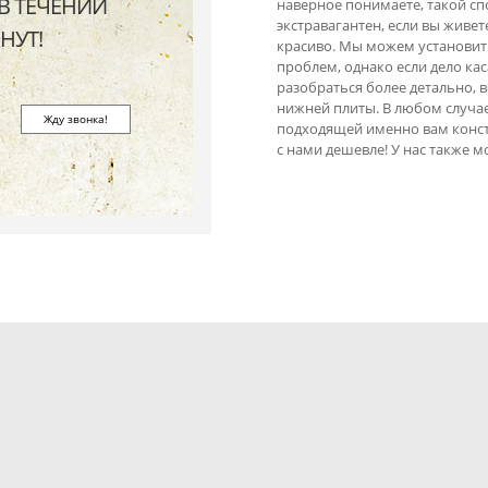
В ТЕЧЕНИИ
наверное понимаете, такой сп
экстравагантен, если вы живет
НУТ!
красиво. Мы можем установить
проблем, однако если дело ка
разобраться более детально, в
нижней плиты. В любом случа
подходящей именно вам констр
с нами дешевле! У нас также 