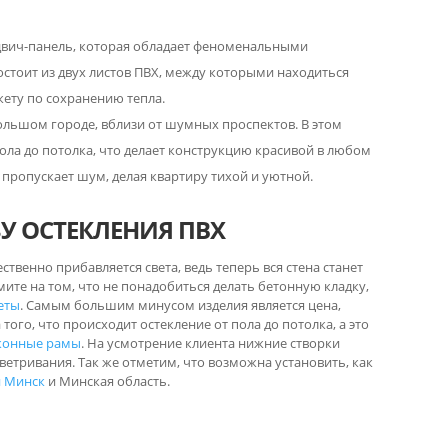
ндвич-панель, которая обладает феноменальными
остоит из двух листов ПВХ, между которыми находиться
ету по сохранению тепла.
льшом городе, вблизи от шумных проспектов. В этом
ола до потолка, что делает конструкцию красивой в любом
 пропускает шум, делая квартиру тихой и уютной.
У ОСТЕКЛЕНИЯ ПВХ
ственно прибавляется света, ведь теперь вся стена станет
ите на том, что не понадобиться делать бетонную кладку,
еты
. Самым большим минусом изделия является цена,
 того, что происходит остекление от пола до потолка, а это
конные рамы
. На усмотрение клиента нижние створки
тривания. Так же отметим, что возможна установить, как
н Минск
и Минская область.