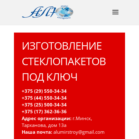
ИЗГОТОВЛЕНИЕ
СТЕКЛОПАКЕТОВ
ПОД КЛЮЧ
+375 (29) 550-34-34
+375 (44) 550-34-34
+375 (25) 500-34-34
+375 (17) 362-36-36
Адрес организации:
г.Минск,
Тарханова, дом 13а
Наша почта:
alumirstroy@gmail.com