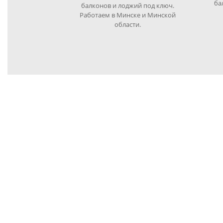
ба
балконов и лоджий под ключ.
Работаем в Минске и Минской
области.