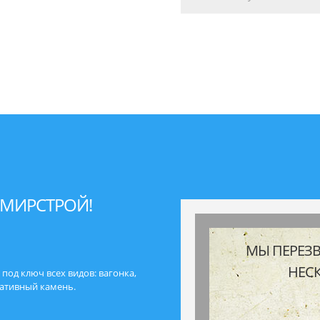
ЮМИРСТРОЙ!
МЫ ПЕРЕЗ
НЕС
под ключ всех видов: вагонка,
ративный камень.