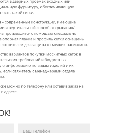
ются в дверных проемах входных или
ециальную фурнитуру, обеспечивающую
ность такой сетки.
и
– современные конструкции, имеющие
ии и вертикальный способ открывания/
на производится с помощью специально
е опорная планка и профиль сетки оснащены
лотнителем для защиты от мелких насекомых.
тво вариантов покупки москитных сеток в
ительских требований и бюджетных
ую информацию по видам изделий и их
, если свяжетесь с менеджерами отдела
ам.
ске можно по телефону или оставив заказ на
 в адресе.
ОК!