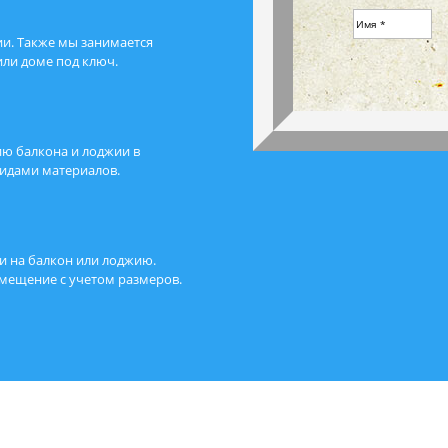
ии. Также мы занимается
или доме под ключ.
ию балкона и лоджии в
видами материалов.
и на балкон или лоджию.
мещение с учетом размеров.