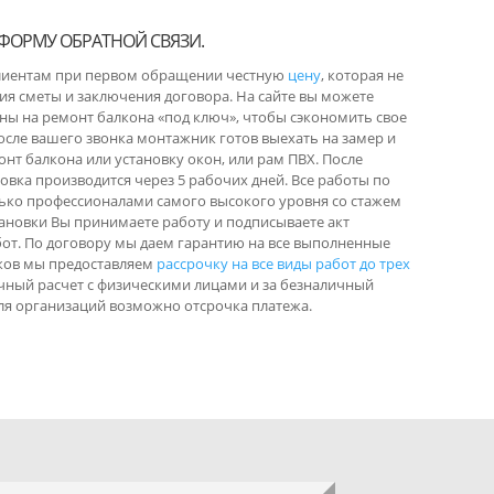
 ФОРМУ ОБРАТНОЙ СВЯЗИ.
лиентам при первом обращении честную
цену
, которая не
ия сметы и заключения договора. На сайте вы можете
ны на ремонт балкона «под ключ», чтобы сэкономить свое
осле вашего звонка монтажник готов выехать на замер и
нт балкона или установку окон, или рам ПВХ. После
новка производится через 5 рабочих дней. Все работы по
ько профессионалами самого высокого уровня со стажем
становки Вы принимаете работу и подписываете акт
т. По договору мы даем гарантию на все выполненные
иков мы предоставляем
рассрочку на все виды работ до трех
ичный расчет с физическими лицами и за безналичный
Для организаций возможно отсрочка платежа.