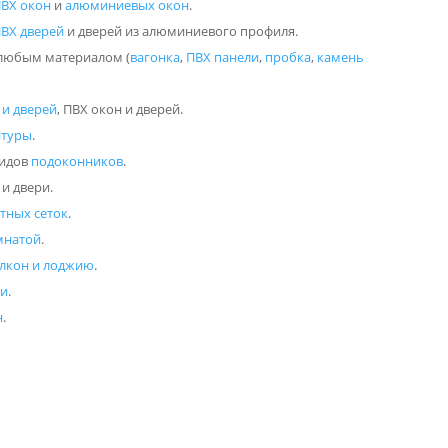
ВХ окон
и
алюминиевых окон
.
ПВХ дверей
и дверей из алюминиевого профиля.
 любым материалом (
вагонка
,
ПВХ панели
,
пробка
,
камень
и дверей
, ПВХ окон и дверей.
итуры
.
видов
подоконников
.
 и двери.
тных сеток
.
мнатой
.
алкон и лоджию
.
ии
.
н
.