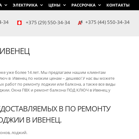
А
ЭЛЕКТРИКА
ЦЕНЫ
РАССРОЧКА
КОНТАКТЫ
4-34
+375 (29) 550-34-34
+375 (44) 550-34-34
 ИВЕНЕЦ
ке уже более 14 лет. Мы предлагаем нашим клиентам
ключ в Ивенец по низким ценам – дешево! У нас вы можете
ых работ по ремонту лоджии или балкона, а также все виды
оджии. Окна ПВХ и ремонт балкона ПОД КЛЮЧ в Ивенец у
РЕДОСТАВЛЯЕМЫХ В ПО РЕМОНТУ
ОДЖИИ В ИВЕНЕЦ.
онов, лоджий.