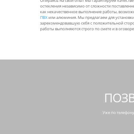
Опираясь на свой опыт мы гарантируем качеств
остекления независимо от сложности поставленн
как некачественное выполнение работы, возмож
ПВХ
или алюминия. Мы предлагаем для установ
зарекомендовавшую себя с положительной сторон
работы выполняются строго по смете и в оговоре
ПОЗВ
Уже по телефону