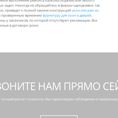
енное выполнение ремонта балкона (лоджии) или любого
ых задач. Никогда не обращайтесь в фирмы-однодневки, так
но, приведет к полной замене конструкций
окон или рам из
ки проверенную временем
фурнитуру для окон и дверей
,
ы у заказчиков, по которой отсутствуют рекламации. Все
нные в договоре сроки.
ОНИТЕ НАМ ПРЯМО СЕ
 точный расчет стоимости. Мы гарантируем соблюдение оговоренных