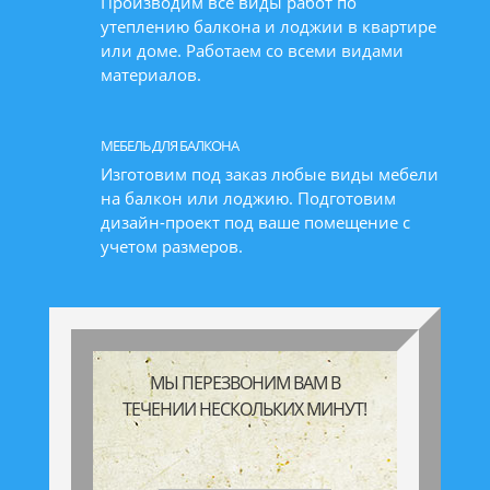
Производим все виды работ по
утеплению балкона и лоджии в квартире
или доме. Работаем со всеми видами
материалов.
МЕБЕЛЬ ДЛЯ БАЛКОНА
Изготовим под заказ любые виды мебели
на балкон или лоджию. Подготовим
дизайн-проект под ваше помещение с
учетом размеров.
МЫ ПЕРЕЗВОНИМ ВАМ В
ТЕЧЕНИИ НЕСКОЛЬКИХ МИНУТ!