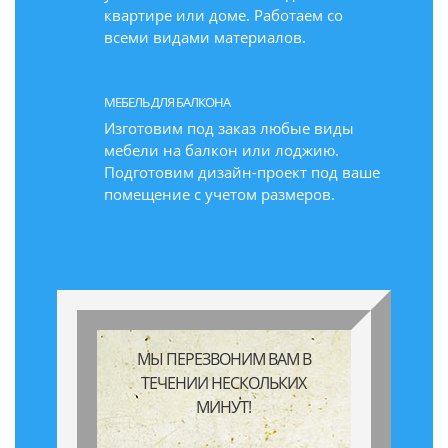
квартире или доме. Работаем со
всеми видами материалов.
МЕБЕЛЬ ДЛЯ БАЛКОНА
Изготовим под заказ любые виды
мебели на балкон или лоджию.
Подготовим дизайн-проект под ваше
помещение с учетом размеров.
МЫ ПЕРЕЗВОНИМ ВАМ В
ТЕЧЕНИИ НЕСКОЛЬКИХ
МИНУТ!