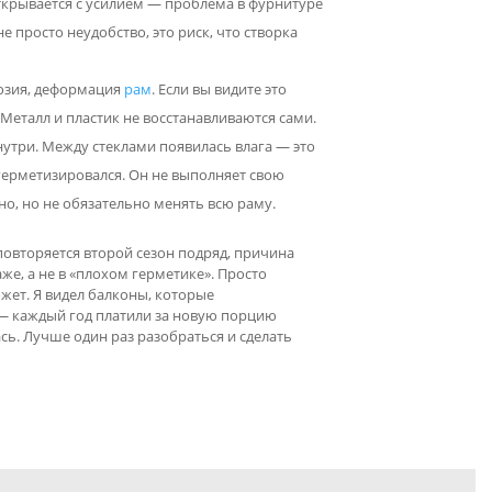
ткрывается с усилием — проблема в фурнитуре
 просто неудобство, это риск, что створка
озия, деформация
рам
. Если вы видите это
 Металл и пластик не восстанавливаются сами.
утри. Между стеклами появилась влага — это
згерметизировался. Он не выполняет свою
о, но не обязательно менять всю раму.
овторяется второй сезон подряд, причина
же, а не в «плохом герметике». Просто
ет. Я видел балконы, которые
 — каждый год платили за новую порцию
сь. Лучше один раз разобраться и сделать