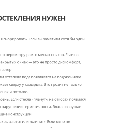
ОСТЕКЛЕНИЯ НУЖЕН
 игнорировать. Если вы заметили хотя бы один
 по периметру рам, в местах стыков. Если на
закрытых окнах — это не просто дискомфорт,
 ветер.
ли оттепели вода появляется на подоконнике
кает сверху у козырька. Это грозит не только
енах и потолке.
ень. Если стекла «плачут», на откосах появился
 о нарушении герметичности. Влага разрушает
сущие конструкции.
акрываются или «клинит». Если окно не