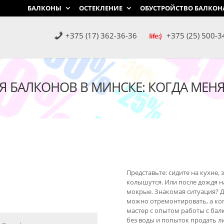
БАЛКОНЫ
ОСТЕКЛЕНИЕ
ОБУСТРОЙСТВО БАЛКОН
+375 (17) 362-36-36
+375 (25) 500-3
 БАЛКОНОВ В МИНСКЕ: КОГДА МЕНЯ
Представьте: сидите на кухне, з
колышутся. Или после дождя н
мокрые. Знакомая ситуация? Д
можно отремонтировать, а ког
мастер с опытом работы с бал
без воды и попыток продать л