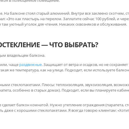
алкон в полноценное помещение.
. На балконе стоял старый алюминий. Внутри все заклеено скотчем, ст
ал: «Это как пластырь на перелом. Заплатите сейчас 100 рублей, и чер
ее там уютный уголок для чтения. Никаких сквозняков и обслуживания.
СТЕКЛЕНИЕ — ЧТО ВЫБРАТЬ?
дым владельцем балкона.
или, чаще
раздвижные
. Защищает от ветра и осадков, но не сохраняет
акая же температура, как на улице. Подходит, если используете балкон
ыми стеклопакетами. Плюсы: теплоизоляция, звукоизоляция, возможн
апета, особенно в старых домах). Подходит, если вы планируете кабин
не сделает балкон комнатой. Нужно утепление ограждения (парапета, с
ть даже с хорошими стеклопакетами. Я всегда говорю клиентам: «Хотит