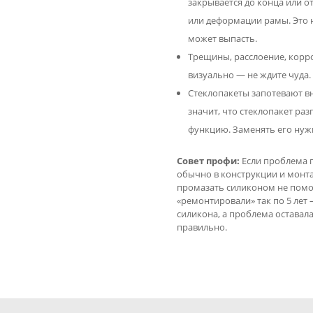
закрывается до конца или о
или деформации рамы. Это не
может выпасть.
Трещины, расслоение, корр
визуально — не ждите чуда.
Стеклопакеты запотевают вн
значит, что стеклопакет ра
функцию. Заменять его нужн
Совет профи:
Если проблема п
обычно в конструкции и монта
промазать силиконом не помож
«ремонтировали» так по 5 лет
силикона, а проблема оставала
правильно.