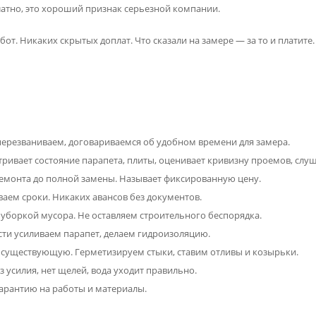
латно, это хороший признак серьезной компании.
бот. Никаких скрытых доплат. Что сказали на замере — за то и платите.
 перезваниваем, договариваемся об удобном времени для замера.
тривает состояние парапета, плиты, оценивает кривизну проемов, слу
емонта до полной замены. Называет фиксированную цену.
аем сроки. Никаких авансов без документов.
 уборкой мусора. Не оставляем строительного беспорядка.
ти усиливаем парапет, делаем гидроизоляцию.
существующую. Герметизируем стыки, ставим отливы и козырьки.
 усилия, нет щелей, вода уходит правильно.
гарантию на работы и материалы.