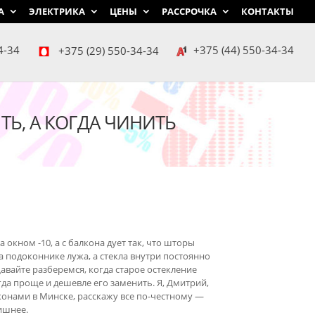
А
ЭЛЕКТРИКА
ЦЕНЫ
РАССРОЧКА
КОНТАКТЫ
4-34
+375 (29) 550-34-34
+375 (44) 550-34-34
ТЬ, А КОГДА ЧИНИТЬ
а окном -10, а с балкона дует так, что шторы
а подоконнике лужа, а стекла внутри постоянно
авайте разберемся, когда старое остекление
да проще и дешевле его заменить. Я, Дмитрий,
конами в Минске, расскажу все по-честному —
ишнее.