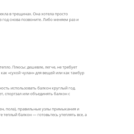
екла в трещинах. Она хотела просто
ез год снова позвоните. Либо меняем раз и
 тепло. Плюсы: дешевле, легче, не требует
 как «сухой чулан» для вещей или как тамбур
ость использовать балкон круглый год.
ет, спортзал или объединять балкон с
тен, пола), правильные узлы примыкания и
е теплый балкон — готовьтесь утеплять все, а