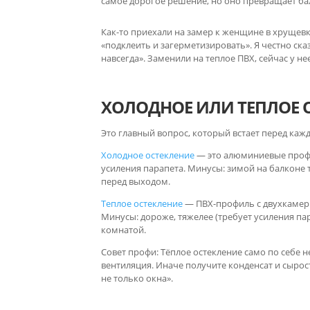
самое дорогое решение, но оно превращает б
Как-то приехали на замер к женщине в хрущевке
«подклеить и загерметизировать». Я честно сказ
навсегда». Заменили на теплое ПВХ, сейчас у н
ХОЛОДНОЕ ИЛИ ТЕПЛОЕ О
Это главный вопрос, который встает перед каж
Холодное остекление
— это алюминиевые проф
усиления парапета. Минусы: зимой на балконе т
перед выходом.
Теплое остекление
— ПВХ-профиль с двухкамерн
Минусы: дороже, тяжелее (требует усиления пар
комнатой.
Совет профи: Тёплое остекление само по себе 
вентиляция. Иначе получите конденсат и сырос
не только окна».