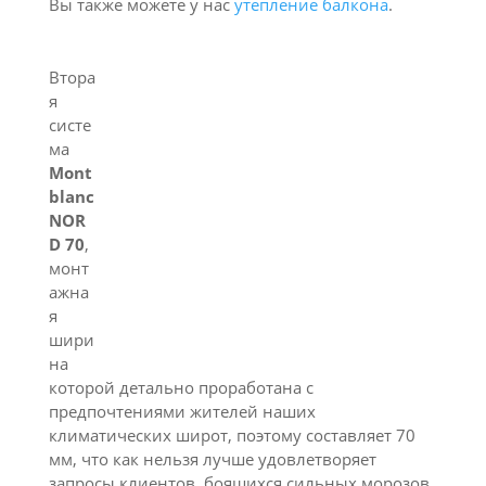
Вы также можете у нас
утепление балкона
.
Втора
я
систе
ма
Mont
blanc
NOR
D 70
,
монт
ажна
я
шири
на
которой детально проработана с
предпочтениями жителей наших
климатических широт, поэтому составляет 70
мм, что как нельзя лучше удовлетворяет
запросы клиентов, боящихся сильных морозов.