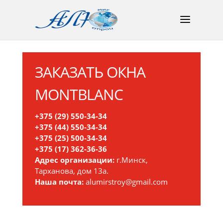
ЗАКАЗАТЬ ОКНА
MONTBLANC
+375 (29) 550-34-34
+375 (44) 550-34-34
+375 (25) 500-34-34
+375 (17) 362-36-36
Адрес организации:
г.Минск,
Тарханова, дом 13а.
Наша почта:
alumirstroy@gmail.com