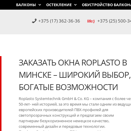
БАЛКОНЫ
ОСТЕКЛЕНИЕ
ОБУСТРОЙСТВО БАЛКОН
+375 (17) 362-36-36
+375 (25) 500-3
ЗАКАЗАТЬ ОКНА ROPLASTO В
МИНСКЕ – ШИРОКИЙ ВЫБОР,
БОГАТЫЕ ВОЗМОЖНОСТИ
Roplasto Systemtechnik GmbH & Co. KG – компания с более ч
50-лет- ней историей, за это время мы стали одним из ведущ
европейских производителей ПВХ-профилей для
светопрозрачных конструкций и предлагаем своим
партнерам безукоризненное немецкое качество,
современный дизайн и передовые технологии.