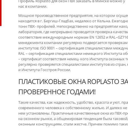
Профиль Roplasto для окон ПВХ заказать в Минске можно у
нас в компании.
Мощное производственное предприятие, на котором осущест
находится в г. Бергиш-Гладбах, недалеко от Кельна. Ежегодно
тонн ПВХ- профилей. Непосредственно на предприятии нахо
лаборатория, где непрерывно проводится проверка качеств
соответствие международным нормам EN 12652 и RAL–GZ716-1
менеджмента компании регулярно подвергается проверка
институтов: ISO 9001 – сертификация специалистами между
RAL – сертификация специалистами немецкого Института обе
– сертификат соответствия немец- кого Института оконных 
регулярно проверяется специалистами институтов из стран,
и Института Госстроя России.
ПЛАСТИКОВЫЕ ОКНА ROPLASTO ЗА
ПРОВЕРЕННОЕ ГОДАМИ!
Такие качества, как надежность, удобство, красота и уют, 
е
современного человека к собственному жилью. И далеко не 
нем установлены. Практичные качественные окна из ПВХ-пр
на оконном рынке, а общемировая тенденция была таковой,
оконным конструкциям, стали жестче. Причем помимо таки