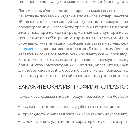
теплопроводность, звукоизоляция и взломостойкость, учиты
Понимая это, «Ропласто» инвестирует немало средств в раз
качества выпускаемых изделий, в том числе в совершенство
«Ропласто», обеспечивающей кон- курентное преимущество
проектированию и разработке профильных систем и произв
жизнь новаторские идеи и продуманные конструкторские р
технологии в своей отрасли. Ассортимент производимой «Р
окон выполнять из наших профилей как заказы частных клие
остеклению
корпоративных объектов. В связи с этим бессп
является высокая совместимость комплектующих, производи
изготовителю окон, возможно, решающее преимущество в 
большинство комплектующих – штапики, уплотнители, кре
для любой системы. Это особенно важно, когда производите
– нестандартное окно они собирают из стандартных компл
ЗАКАЖИТЕ ОКНА ИЗ ПРОФИЛЯ ROPLASTO 
Каждый раз, создавая новый продукт, разработчики Roplas
надежность, безопасность и удобство в эксплуатации;
пригодность к работе в жестких климатических условиях;
отличные эксплуатационные характеристики, в т.ч. и про