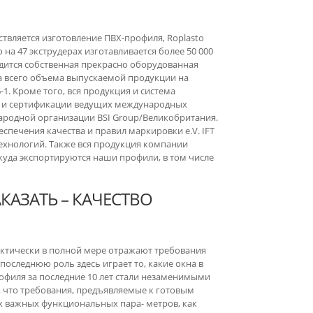
вляется изготовление ПВХ-профиля, Roplasto
 на 47 экструдерах изготавливается более 50 000
дится собственная прекрасно оборудованная
а всего объема выпускаемой продукции на
. Кроме того, вся продукция и система
м и сертификации ведущих международных
народной организации BSI Group/Великобритания.
спечения качества и правил маркировки e.V. IFT
технологий. Также вся продукция компании
 куда экспортируются наши профили, в том числе
КАЗАТЬ – КАЧЕСТВО
практически в полной мере отражают требования
последнюю роль здесь играет то, какие окна в
офиля за последние 10 лет стали незаменимыми
 что требования, предъявляемые к готовым
х важных функциональных пара- метров, как