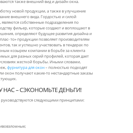
ваются также внешний вид и дизайн окна.
работку новой продукции, а также в улучшение
вание внешнего вида. Гордостью и силой
, являются собственные подразделения по
одству фильер, которые создают и воплощают в
ешения, определяют будущее развития дизайна и
оплас- то» продукции позволяет производителям
нтов, так и успешно участвовать в тендерах по
орным козырем компании в борьбе за клиента
мых для разных серий профилей, которая дает
условиях жесткой борьбы. Иными словами,
пеж,
фурнитура для окон
– полностью подходят
ли окон получают какие-то нестандартные заказы
ектующих.
У НАС – СЭКОНОМЬТЕ ДЕНЬГИ!
to руководствуются следующими принципами:
тивовзломные;