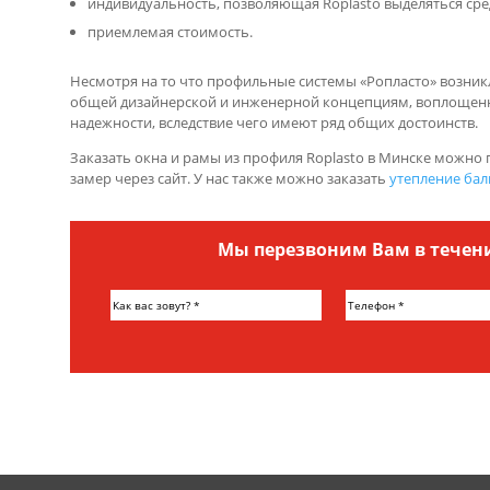
индивидуальность, позволяющая Roplasto выделяться сре
приемлемая стоимость.
Несмотря на то что профильные системы «Ропласто» возникл
общей дизайнерской и инженерной концепциям, воплощенн
надежности, вследствие чего имеют ряд общих достоинств.
Заказать окна и рамы из профиля Roplasto в Минске можно 
замер через сайт. У нас также можно заказать
утепление бал
Мы перезвоним Вам в течен