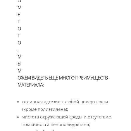
О
М
Е
Т
О
Г
О
,
М
Ы
М
ОЖЕМ ВИДЕТЬ ЕЩЕ МНОГО ПРЕИМУЩЕСТВ
МАТЕРИАЛА:
отличная адгезия к любой поверхности
(кроме полиэтилена);
чистота окружающей среды и отсутствие
токсичности пенополиуретана;